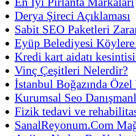
En İyi Pırlanta Markaları
Derya Şireci Açıklaması
Sabit SEO Paketleri Zara
Eyüp Belediyesi Köylere
Kredi kart aidatı kesintis
Vinç Çeşitleri Nelerdir?
İstanbul Boğazında Özel
Kurumsal Seo Danışmanl
Fizik tedavi ve rehabilit
SanalReyonum.Com Mağd