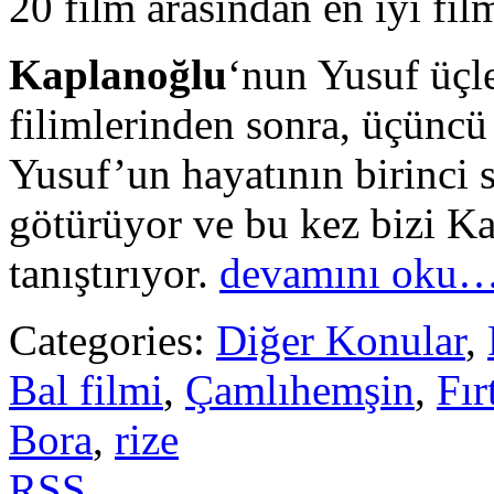
20 film arasından en iyi film
Kaplanoğlu
‘nun Yusuf üçl
filimlerinden sonra, üçüncü
Yusuf’un hayatının birinci 
götürüyor ve bu kez bizi Ka
tanıştırıyor.
devamını oku
Categories:
Diğer Konular
,
Bal filmi
,
Çamlıhemşin
,
Fır
Bora
,
rize
RSS