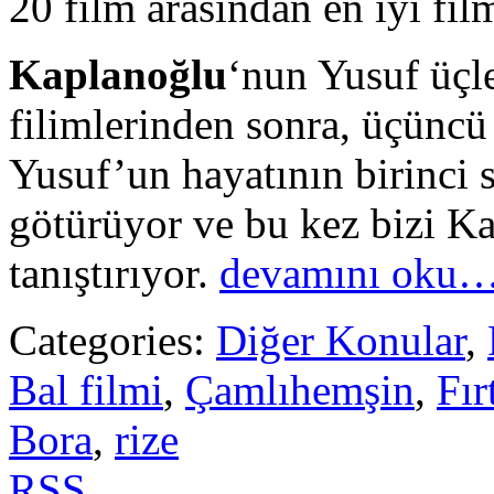
20 film arasından en iyi film
Kaplanoğlu
‘nun Yusuf üçl
filimlerinden sonra, üçüncü
Yusuf’un hayatının birinci 
götürüyor ve bu kez bizi Ka
tanıştırıyor.
devamını oku
Categories:
Diğer Konular
,
Bal filmi
,
Çamlıhemşin
,
Fır
Bora
,
rize
RSS