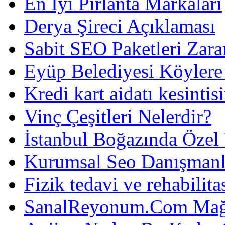
En İyi Pırlanta Markaları
Derya Şireci Açıklaması
Sabit SEO Paketleri Zara
Eyüp Belediyesi Köylere
Kredi kart aidatı kesintis
Vinç Çeşitleri Nelerdir?
İstanbul Boğazında Özel
Kurumsal Seo Danışmanl
Fizik tedavi ve rehabilit
SanalReyonum.Com Mağd