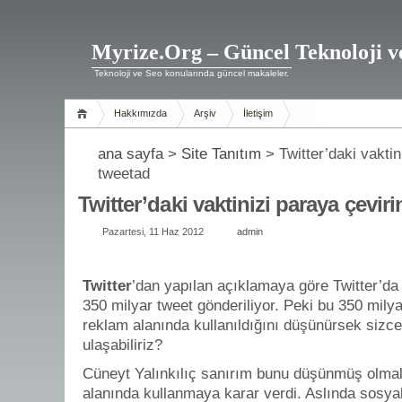
Myrize.Org – Güncel Teknoloji v
Teknoloji ve Seo konularında güncel makaleler.
Hakkımızda
Arşiv
İletişim
ana sayfa
>
Site Tanıtım
> Twitter’daki vaktin
tweetad
Twitter’daki vaktinizi paraya çevir
Pazartesi, 11 Haz 2012
admin
Twitter
’dan yapılan açıklamaya göre Twitter’da 
350 milyar tweet gönderiliyor. Peki bu 350 milya
reklam alanında kullanıldığını düşünürsek sizce 
ulaşabiliriz?
Cüneyt Yalınkılıç sanırım bunu düşünmüş olmalı 
alanında kullanmaya karar verdi. Aslında sosyal