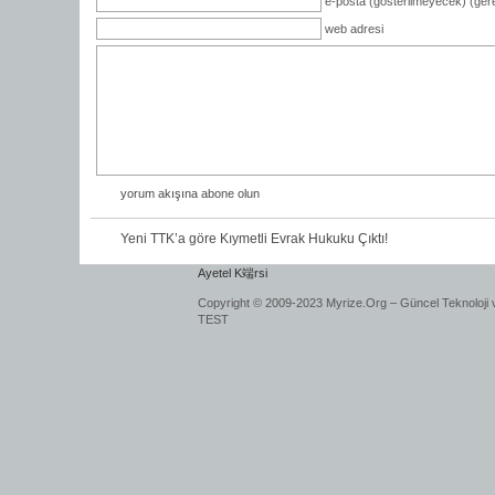
e-posta (gösterilmeyecek) (gere
web adresi
yorum akışına abone olun
Yeni TTK’a göre Kıymetli Evrak Hukuku Çıktı!
Ayetel K端rsi
Copyright © 2009-2023 Myrize.Org – Güncel Teknoloji 
TEST