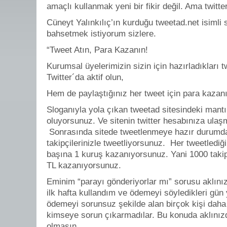
amaçlı kullanmak yeni bir fikir değil. Ama twitte
Cüneyt Yalınkılıç’ın kurduğu tweetad.net isimli s
bahsetmek istiyorum sizlere.
“Tweet Atın, Para Kazanın!
Kurumsal üyelerimizin sizin için hazırladıkları 
Twitter´da aktif olun,
Hem de paylaştığınız her tweet için para kazanı
Sloganıyla yola çıkan tweetad sitesindeki mantı
oluyorsunuz. Ve sitenin twitter hesabınıza ulaş
Sonrasında sitede tweetlenmeye hazır durumda 
takipçilerinizle tweetliyorsunuz. Her tweetlediğ
başına 1 kuruş kazanıyorsunuz. Yani 1000 takipç
TL kazanıyorsunuz.
Eminim “parayı gönderiyorlar mı” sorusu aklınız
ilk hafta kullandım ve ödemeyi söyledikleri gün 
ödemeyi sorunsuz şekilde alan birçok kişi dah
kimseye sorun çıkarmadılar. Bu konuda aklınızda
olmasın.